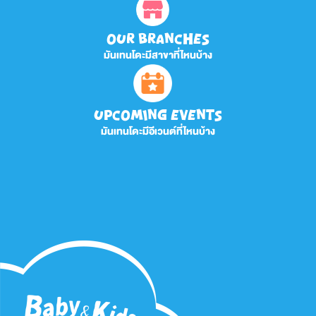
OUR BRANCHES
มันเทนโดะมีสาขาที่ไหนบ้าง
UPCOMING EVENTS
มันเทนโดะมีอีเวนต์ที่ไหนบ้าง