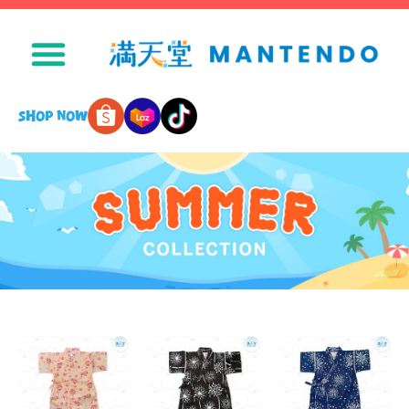
SHOP NOW