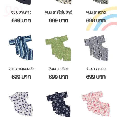
จินเบ ลายดาว
จินเบ ลายไดโนเสาร์
จินเบ ลายดาว
699 บาท
699 บาท
699 บาท
จินเบ ลายแมลงปอ
จินเบ ลายชิบะ
จินเบ คละลาย
699 บาท
699 บาท
699 บาท