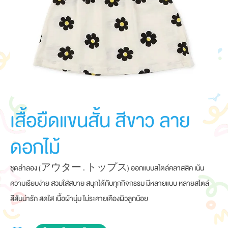
เสื้อยืดแขนสั้น สีขาว ลาย
ดอกไม้
ชุดลำลอง (アウター . トップス) ออกแบบสไตล์คลาสสิค เน้น
ความเรียบง่าย สวมใส่สบาย สนุกได้กับทุกกิจกรรม มีหลายแบบ หลายสไตล์
สีสันน่ารัก สดใส เนื้อผ้านุ่ม ไม่ระคายเคืองผิวลูกน้อย