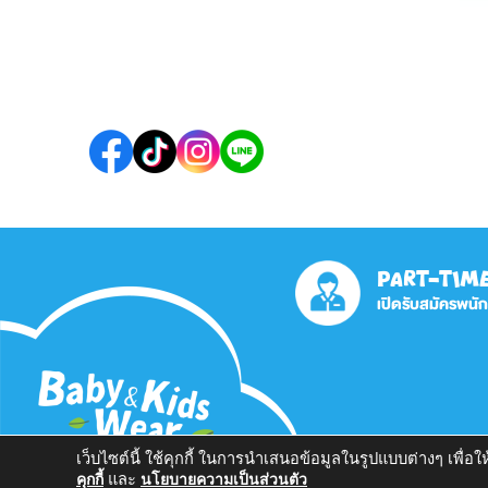
PART-TIM
เปิดรับสมัครพนั
เว็บไซต์นี้ ใช้คุกกี้ ในการนำเสนอข้อมูลในรูปแบบต่างๆ เพื่
นโย
และ
คุกกี้
นโยบายความเป็นส่วนตัว