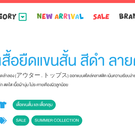
GORY
N
e
w
A
R
R
I
V
A
L
SALE
BRA
เสื้อยืดแขนสั้น สีดำ ลา
ชุดลำลอง (アウター . トップス) ออกแบบสไตล์คลาสสิค เน้นความเรียบง่าย สวมใส่
ัก สดใส เนื้อผ้านุ่ม ไม่ระคายเคืองผิวลูกน้อย
เสื้อแขนสั้น และเสื้อคลุม
SALE
,
SUMMER COLLECTION