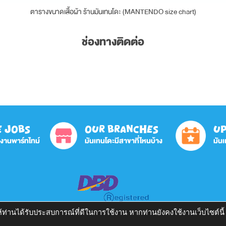
ตารางขนาดเสื้อผ้า ร้านมันเทนโดะ (MANTENDO size chart)
ช่องทางติดต่อ
E JOBS
OUR BRANCHES
UP
กงานพาร์ทไทม์
มันเทนโดะมีสาขาที่ไหนบ้าง
มันเ
อให้ท่านได้รับประสบการณ์ที่ดีในการใช้งาน หากท่านยังคงใช้งานเว็บไซต์น
บายความเป็นส่วนตัว
| Copyright 2026 H.I.S. Tours Co.,Ltd. | All Rights Reser