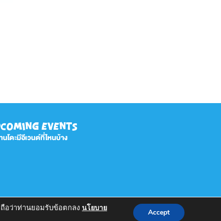
COMING EVENTS
ทนโดะมีอีเวนต์ที่ไหนบ้าง
ี้ ถือว่าท่านยอมรับข้อตกลง
นโยบาย
ved.
Accept