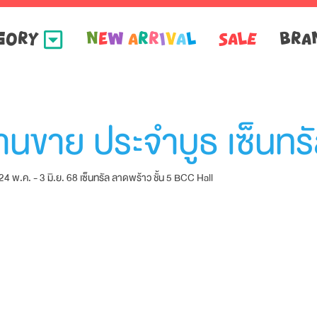
GORY
N
e
w
A
R
R
I
V
A
L
SALE
BRA
านขาย ประจำบูธ เซ็นทร
 พ.ค. - 3 มิ.ย. 68 เซ็นทรัล ลาดพร้าว ชั้น 5 BCC Hall