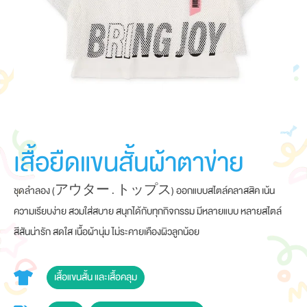
เสื้อยืดแขนสั้นผ้าตาข่าย
ชุดลำลอง (アウター . トップス) ออกแบบสไตล์คลาสสิค เน้น
ความเรียบง่าย สวมใส่สบาย สนุกได้กับทุกกิจกรรม มีหลายแบบ หลายสไตล์
สีสันน่ารัก สดใส เนื้อผ้านุ่ม ไม่ระคายเคืองผิวลูกน้อย
เสื้อแขนสั้น และเสื้อคลุม