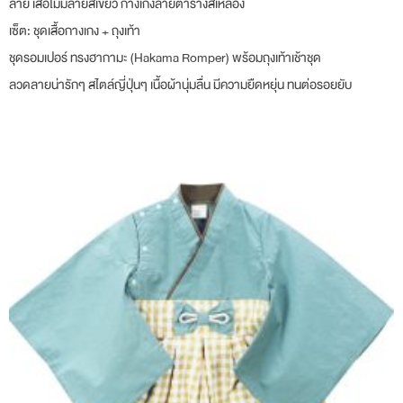
ลาย เสื้อไม่มีลายสีเขียว กางเกงลายตารางสีเหลือง
เซ็ต: ชุดเสื้อกางเกง + ถุงเท้า
ชุดรอมเปอร์ ทรงฮากามะ (Hakama Romper) พร้อมถุงเท้าเช้าชุด
ลวดลายน่ารักๆ สไตล์ญี่ปุ่นๆ เนื้อผ้านุ่มลื่น มีความยืดหยุ่น ทนต่อรอยยับ