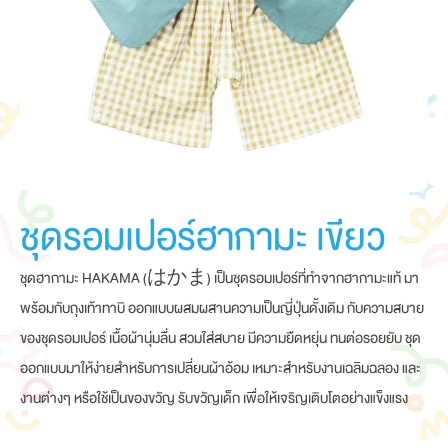
ชุดรอมเปอร์ฮากามะ เขียว
ชุดฮากามะ HAKAMA (はかま) เป็นชุดรอมเปอร์ที่ทำจากฮากามะแท้ มา
พร้อมกับถุงเท้าทาบิ ออกแบบผสมผสานความเป็นญี่ปุ่นดั้งเดิม กับความสบาย
ของชุดรอมเปอร์ เนื้อผ้านุ่มลื่น สวมใส่สบาย มีความยืดหยุ่น ทนต่อรอยยับ ชุด
ออกแบบมาให้ง่ายสำหรับการเปลี่ยนผ้าอ้อม เหมาะสำหรับงานเฉลิมฉลอง และ
งานต่างๆ หรือใช้เป็นของขวัญ รับขวัญเด็ก เพื่อให้เจริญเติบโตอย่างแข็งแรง