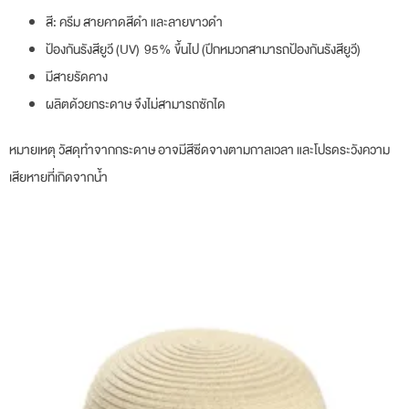
สี: ครีม สายคาดสีดำ และลายขาวดำ
ป้องกันรังสียูวี (UV) 95% ขึ้นไป (ปีกหมวกสามารถป้องกันรังสียูวี)
มีสายรัดคาง
ผลิตด้วยกระดาษ จึงไม่สามารถซักได
หมายเหตุ วัสดุทำจากกระดาษ อาจมีสีซีดจางตามกาลเวลา และโปรดระวังความ
เสียหายที่เกิดจากน้ำ