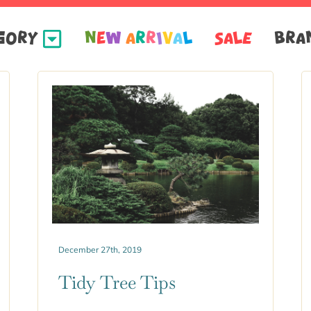
GORY
N
e
w
A
R
R
I
V
A
L
SALE
BRA
December 27th, 2019
Tidy Tree Tips